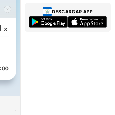
DESCARGAR APP
n?,
odios
1
x
an
:00