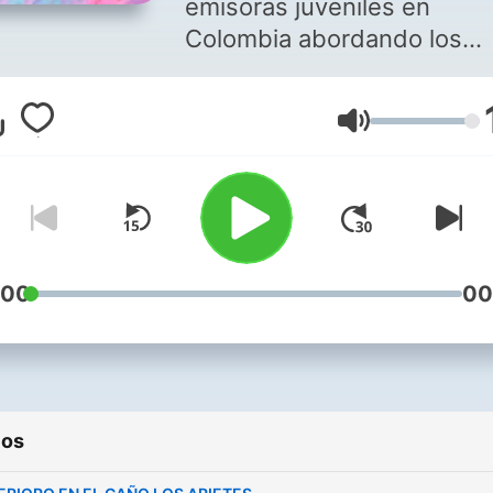
emisoras juveniles en
Colombia abordando los
siguientes temas : ¿que so
objetivo, artículos de epis
Volumen
y retos a los que se afront
emisoras juveniles.
:00
00
ios