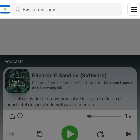
Podcasts
Eduardo F. Sandino (Software)
Eduardo Fabricio Sandino Santillán
|
4 - Se viene Huawei
con Harmony OS
Los episodios del postcast son sobre la experiencia en el
mundo del desarrollo de software a medida.
1
x
Volumen