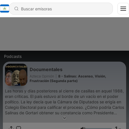
Podcasts
Documentales
Azteca Opinión
|
8 - Salinas: Ascenso, Visión,
Frustración (Segunda parte)
Las horas y días posteriores al cierre de casillas en aquel 1988,
eran críticas. El país estuvo al borde de un vacío en el poder
político. La ley decía que la Cámara de Diputados se erigía en
Colegio Electoral para calificar el proceso. ¿Cómo podría Carlos
Salinas de Gortari obtener su constancia como Presidente
Electo si todos los demás candidatos se habían unido para
denunciar lo que consideraban un fraude? ¿Cuáles fueron las
1