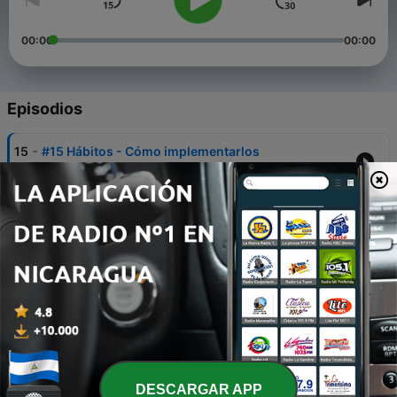
00:00
00:00
Episodios
-
15
#15 Hábitos - Cómo implementarlos
05 abr. 2024
-
14
#14 Adenomiosis
08 feb. 2024
-
13
#13 Lo que me pasó cuando me quedé sin trabajo
17 ene. 2024
-
12
#12 Sangrado marrón
12 ene. 2024
-
11
#11 Sin carbohidratos
DESCARGAR APP