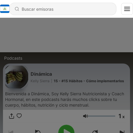
Podcasts
Dinámica
Kelly Sierra
|
15 - #15 Hábitos - Cómo implementarlos
Bienvenida a Dinámica, Soy Kelly Sierra Nutricionista y Coach
Hormonal, en este podcasts harás muchos clicks sobre tu
cuerpo, hábitos, nutrición y ciclo menstrual.
1
x
Volumen