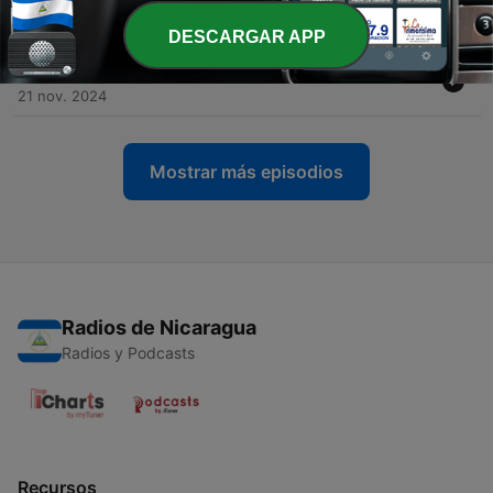
啊！
04 dic. 2024
DESCARGAR APP
-
242
EP185 【神鬼戰士II】有需要拍這部續作嗎？
21 nov. 2024
Mostrar más episodios
Radios de Nicaragua
Radios y Podcasts
Recursos