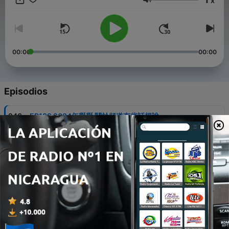
x
長。遊戲頻道 (Gaming Channel) ☞https://goo.gl/ouZUDA ▌FB
Volumen
粉絲專頁 ☞https://goo.gl/Q4tPg7 ▌Telegram (新聞外電、日常討
論、抽獎活動、限定內部討論) ☞http://bit.ly/bujoTelegram --
Hosting provided by
SoundOn
00:00
00:00
Episodios
-
246
EP189 2024年掰掰 關於頻道有些話想說
31 dic. 2024
-
245
EP.188 猛毒最終章：有像最後一舞嗎？
18 dic. 2024
-
244
EP.187 周杰倫成功征服大小兩顆巨蛋！還有誰能撐起
這顆蛋？
11 dic. 2024
-
243
EP.186【海洋奇緣2】票房整個在 Defying Gravity