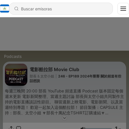
Podcasts
電影酷拉部 Movie Club
部長 & 太空小姐
|
246 - EP189 2024年掰掰 關於頻道有些
話想說
每週三晚間 20:00 部長 YouTube 頻道直播 Podcast 版本固定每個
週末更新 電影新聞整理、當週主題討論 部長與太空小姐共同製作主
持的電影直播談話性節目。 聊當週新上映電影、電影新聞、以及當
週特別專題！ 歡迎一起加入這個酷拉部！ 節目製播：CAPSULE 主
持：部長、太空小姐 🔽部長十萬紀念TSHIRT訂購連結🔽
http://bit.ly/bujoT ▌部長。主頻道 (Main Channel) ☞
http://bit.ly/SubBujo ▌太空小姐。IG ☞ outerspace_movies ▌部
1