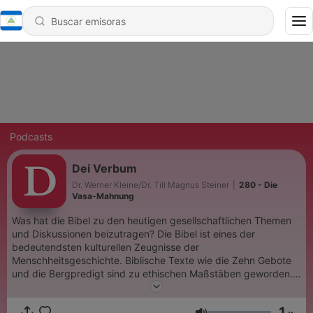
Podcasts
Dei Verbum
Dr. Werner Kleine/Dr. Till Magnus Steiner
|
280 - Die
Vasa-Mahnung
Was hat die Bibel zu den heutigen gesellschaftlichen Themen
und Diskussionen beizutragen? Die Bibel ist eines der
bedeutendsten kulturellen Zeugnisse der
Menschheitsgeschichte. Biblische Texte wie die Zehn Gebote
und die Bergpredigt sind zu ethischen Maßstäben geworden.
Die Bibel ist jedoch nicht nur ein kulturelles Artefakt, sondern
sie ist zu tiefst aktuell. Für Christen ist die Bibel das Wort
1