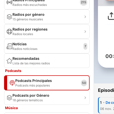
215
Radios más escuchadas
Radios por género
15 géneros musicales
Radios por regiones
Radios locales
Noticias
7
Radios noticiosas
00
Recomendadas
Lista de las mejores radios
Podcasts
Podcasts Principales
50
Podcasts más populares
Episod
Podcasts por Género
18 géneros temáticos
-
1
De c
Música
06 nov.