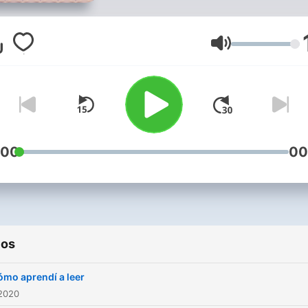
Volumen
:00
00
ios
ómo aprendí a leer
 2020