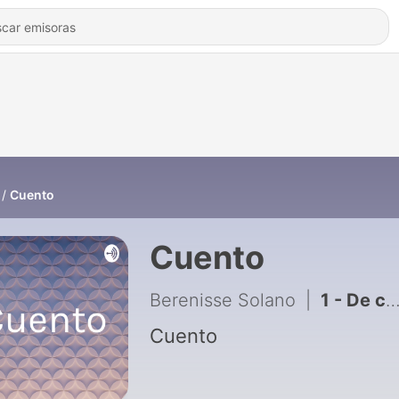
Cuento
Cuento
Berenisse Solano
|
1 - De cómo aprendí a leer
Cuento