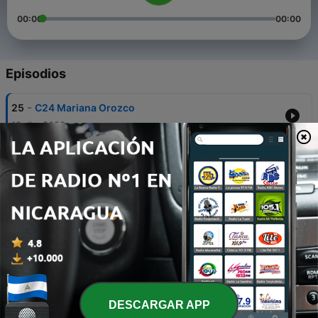
00:00
00:00
Episodios
-
25
C24 Mariana Orozco
10 dic. 2020
-
24
C23 Daniela Rubio
07 dic. 2020
-
23
C22 Yazmín Viramontes
03 dic. 2020
-
22
C21 Tomás Folch
30 nov. 2020
-
21
C20 Rodrigo Díaz
DESCARGAR APP
30 nov. 2020