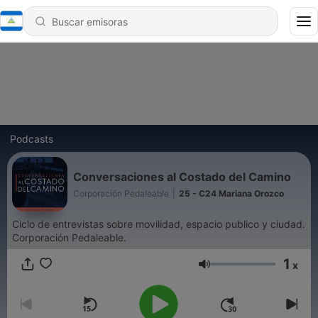
Podcasts
Conversaciones al Costado del Camino
Corporación Pedaleable
|
25 - C24 Mariana Orozco
Ciclo de entrevistas sobre movilidad, espacio publico y ciudad.
Corporación Pedaleable.
1
x
Volumen