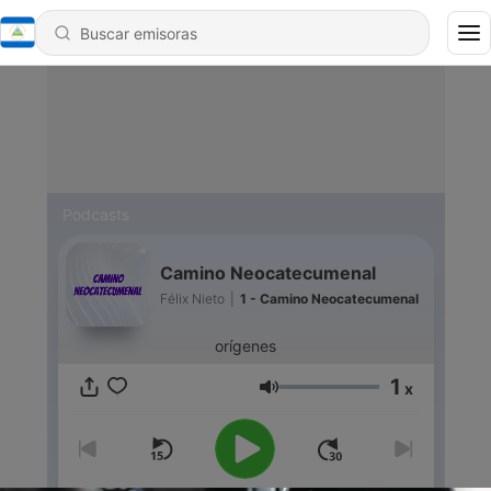
Podcasts
Camino Neocatecumenal
Félix Nieto
|
1 - Camino Neocatecumenal
orígenes
1
x
Volumen