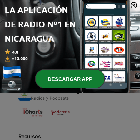
00:00
00:00
Episodios
-
1
Camino Neocatecumenal
14 ago. 2021
DESCARGAR APP
Radios de Nicaragua
Radios y Podcasts
Recursos