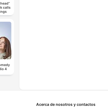
khead”
k calls
ings
Comedy
io 4
Acerca de nosotros y contactos