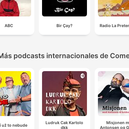
ABC
Bir Çay?
Radio La Prete
Más podcasts internacionales de Come
Ludruk Cak Kartolo
Misjonen 
í už to nebude
dkk
Antonsen og 