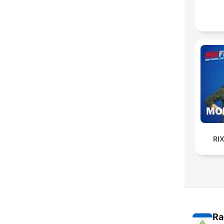
RI
Ra