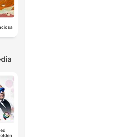
nciosa
dia
med
Golden