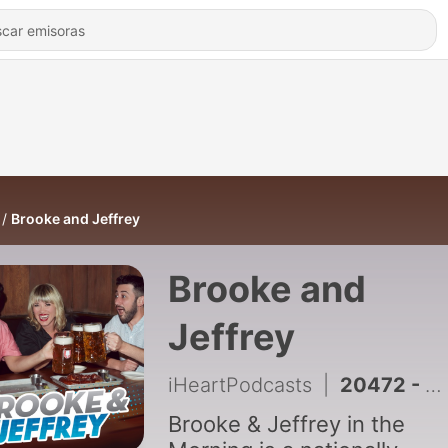
Brooke and Jeffrey
Brooke and
Jeffrey
iHeartPodcasts
|
20472 - FULL SHOW: Funeral Excuse Confession, Don’t Propose Textual Healing + WORST Anthem Ever (8/6/26)
Brooke & Jeffrey in the