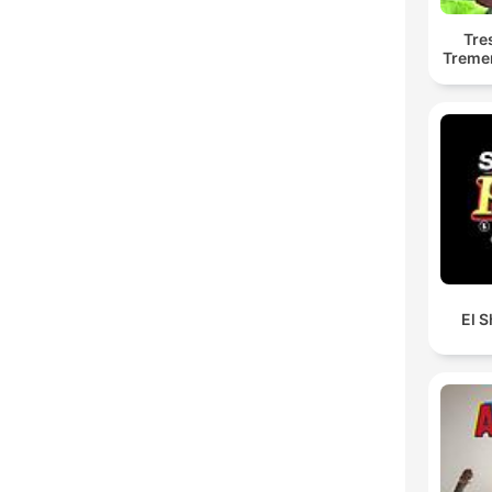
Tre
Treme
El S