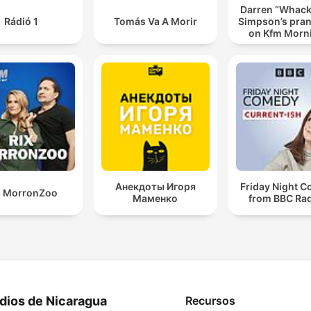
Darren “Whac
Rádió 1
Tomás Va A Morir
Simpson’s pran
on Kfm Morn
Анекдоты Игоря
Friday Night 
X MorronZoo
Маменко
from BBC Rad
dios de Nicaragua
Recursos