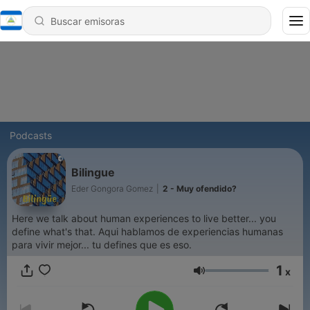
Podcasts
Bilingue
Eder Gongora Gomez
|
2 - Muy ofendido?
Here we talk about human experiences to live better... you
define what's that. Aqui hablamos de experiencias humanas
para vivir mejor... tu defines que es eso.
1
x
Volumen