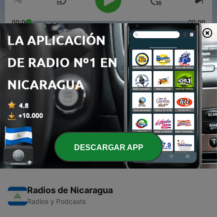
00:00
00:00
Episodios
-
2
Muy ofendido?
09 sep. 2019
-
1
Y quien cuida de ti?
07 sep. 2019
DESCARGAR APP
Radios de Nicaragua
Radios y Podcasts