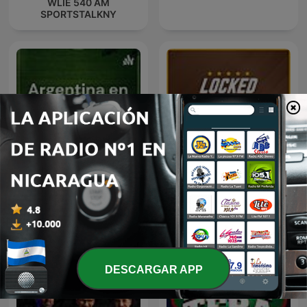
WLIE 540 AM
SPORTSTALKNY
Locked On Padres - Daily
Argentina en los
Podcast On The San Diego
mundiales
Padres
DESCARGAR APP