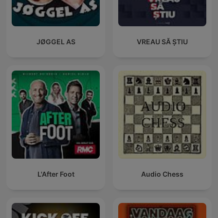
JØGGEL AS
VREAU SĂ ȘTIU
L'After Foot
Audio Chess