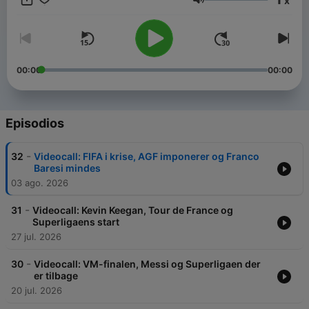
x
Her handler det ikke kun om sport – men om pres,
Volumen
beslutninger, succes, modgang og livet efter karrieren.
00:00
00:00
Episodios
-
32
Videocall: FIFA i krise, AGF imponerer og Franco
Baresi mindes
03 ago. 2026
-
31
Videocall: Kevin Keegan, Tour de France og
Superligaens start
27 jul. 2026
-
30
Videocall: VM-finalen, Messi og Superligaen der
er tilbage
20 jul. 2026