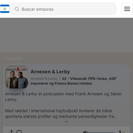
Podcasts
Arnesen & Lerby
Arnesen & Lerby
|
32 - Videocall: FIFA i krise, AGF
imponerer og Franco Baresi mindes
Arnesen & Lerby er podcasten med Frank Arnesen og Søren
Lerby.
Med rødder i international topfodbold inviterer de både
sportens største profiler og markante personligheder fra
erhverv og ledelse ind til ærlige og ufiltrerede samtaler.
1