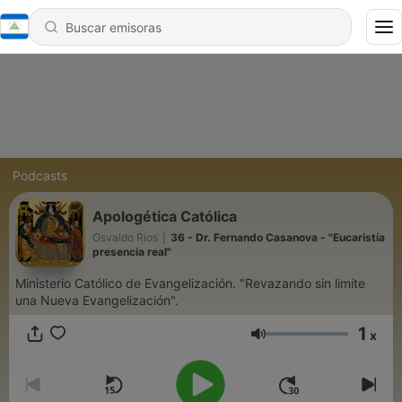
Podcasts
Apologética Católica
Osvaldo Rios
|
36 - Dr. Fernando Casanova - "Eucaristía
presencia real"
Ministerio Católico de Evangelización. "Revazando sin limite
una Nueva Evangelización".
1
x
Volumen