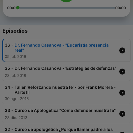
00:00
00:00
Episodios
-
36
Dr. Fernando Casanova - "Eucaristía presencia
real"
05 jul. 2019
-
35
Dr. Fernando Casanova - 'Estrategias de defenzas'
23 jul. 2018
-
34
Taller 'Reforzando nuestra fe' - por Frank Morera -
Parte III
30 ago. 2015
-
33
Curso de Apologética "Como defender nuestra fe"
23 dic. 2013
-
32
Curso de apologética ¿Porque llamar padre a los