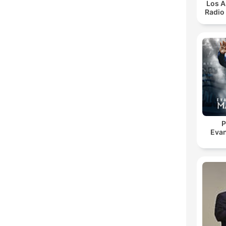
Los A
Radio 
P
Evan