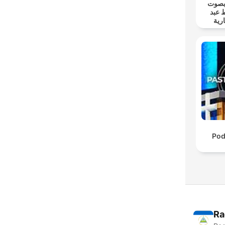
 بصوت
 عبد
رية
Pod
Ra