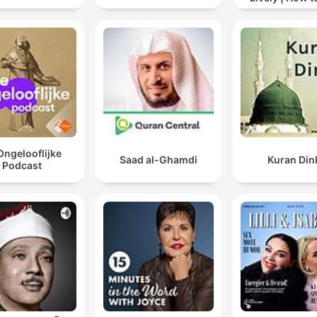
drinking alc
Ongelooflijke
Saad al-Ghamdi
Kuran Din
Podcast