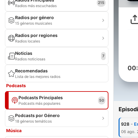
215
Radios más escuchadas
Radios por género
15 géneros musicales
Radios por regiones
Radios locales
Noticias
7
Radios noticiosas
00
Recomendadas
Lista de las mejores radios
Podcasts
Podcasts Principales
50
Podcasts más populares
Episod
Podcasts por Género
18 géneros temáticos
-
928
E
Música
06 ago.