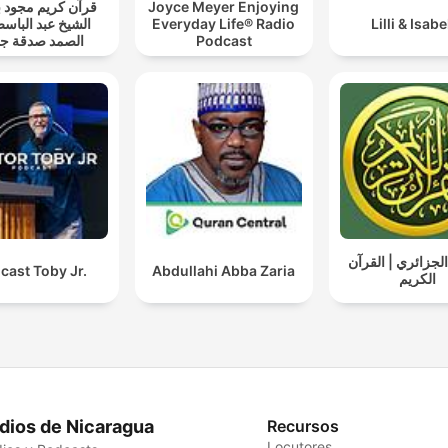
قرآن كريم مجود
Joyce Meyer Enjoying
الشيخ عبد الباسط
Everyday Life® Radio
Lilli & Isabe
الصمد صدقة جا
Podcast
لجزائري | القرآن
cast Toby Jr.
Abdullahi Abba Zaria
الكريم
dios de Nicaragua
Recursos
Locutores