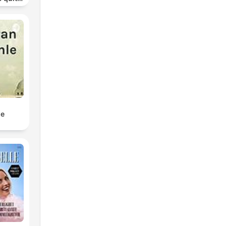
ohol
le