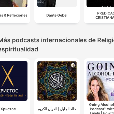
PREDICA
as & Reflexiones
Dante Gebel
CRISTIAN
Más podcasts internacionales de Religi
espiritualidad
Going Alcohol
Христос
خالد الجليل | القرآن الكريم
Podcast™ with
Lively | How t