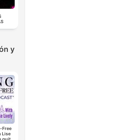
S
AS
ón y
-Free
 Lise
o quit