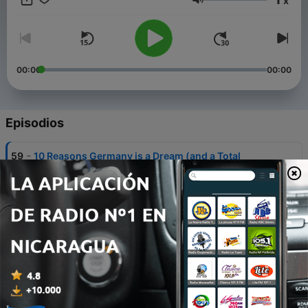
x
Volumen
00:00
00:00
Episodios
-
59
10 Reasons Germany is a Dream (and a Total
Nightmare)
20 jul. 2025
-
58
The solution to Germany’s Biggest Problem
14 jul. 2025
-
57
Top 10 Ausbildung en Alemania
12 feb. 2024
-
56
Sobreviviendo Alemania: Entre Racismo y