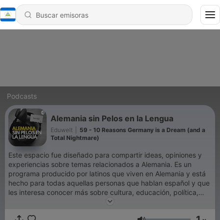
Podcasts
Alemania sin Pelos en la Lengua
Eduwelt
|
59 - 10 Reasons Germany is a Dream (and a
Total Nightmare)
Este espacio fue diseñado para compartir ideas, opiniones y
experiencias sobre temas relacionados a Alemania. Es un
programa producido por latinos que viven en Alemania y está
hecho para todas aquellas personas que hablan español y que
les interesa conocer más sobre cultura, educación, política,
economía y entretenimiento alemán.
1