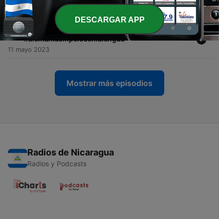
Oportunidades 🎙️#alemaniasinpelosenlalengua
24 dic. 2023
DESCARGAR APP
-
55
Mi familia de Au-pair me corrío de la casa - 🎙️003 |
#alemaniasinpelosenlalengua
11 mayo 2023
Mostrar más episodios
Radios de Nicaragua
Radios y Podcasts