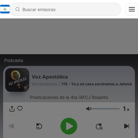
Podcasts
Voz Apostólica
Voz Apostolica
|
115 - Yo y mi casa serviremos a Jehová
Predicaciones de la 4ta IAFCJ Rosarito
1
x
Volumen