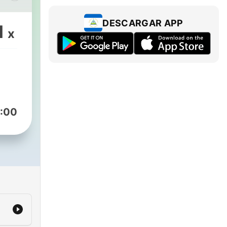
ina
von
DESCARGAR APP
1
x
ur
 zu
cht
 mit
:00
ene
en
hn