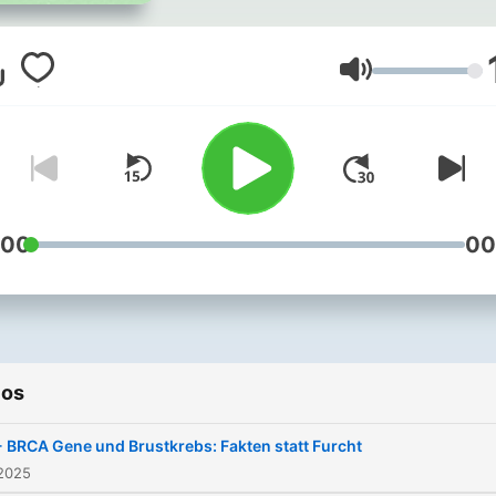
die zwei Krebsblogger Paul
Ellerbrock und Alexandra 
Korff. Sie schreiben nicht n
Volumen
über die verschiedenen
Alltagsmomente mit Krebs,
nein, sie gibt es jetzt auch
hören. Und sie sind laut, e
und unverblümt, aber auch
:00
00
einem Augenzwinkern und
einer guten Portion Humor,
wenn sie in den verschied
Folgen viele Themen um d
ios
Krebs behandeln, mit allen
Höhen und Tiefen, denn
 BRCA Gene und Brustkrebs: Fakten statt Furcht
bagatellisieren wollen sie i
 2025