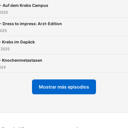
auf keinen Fall! Du möchtest
 - Auf dem Krebs Campus
mehr über unsere
 2025
Werbepartner erfahren? Hi
- Dress to impress: Arzt-Edition
findest du alle Infos & Raba
2025
https://linktr.ee/2Frauen_
- Krebs im Gepäck
 2025
- Knochenmetastasen
2024
Mostrar más episodios