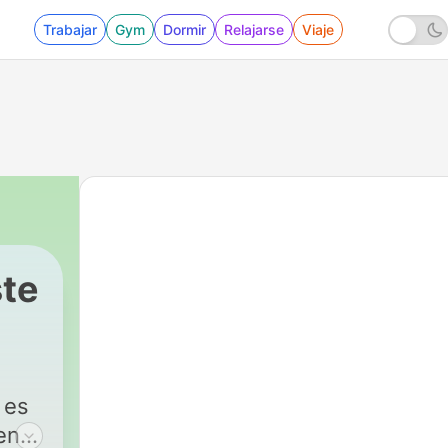
Trabajar
Gym
Dormir
Relajarse
Viaje
ste
|
95 - 94- BRCA Gene und Brustkreb
 es
en