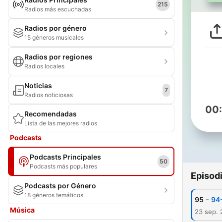
215
Radios más escuchadas
Radios por género
15 géneros musicales
Radios por regiones
Radios locales
Noticias
7
Radios noticiosas
00
Recomendadas
Lista de las mejores radios
Podcasts
Podcasts Principales
50
Podcasts más populares
Episod
Podcasts por Género
18 géneros temáticos
-
95
94-
Música
23 sep.