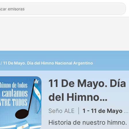
11 De Mayo. Día del Himno Nacional Argentino
11 De Mayo. Día
del Himno
Nacional
Seño ALE
|
1 - 11 de Mayo Día del Himno Nacional Argentino
Argentino
Historia de nuestro himno.