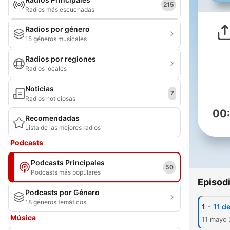
215
Radios más escuchadas
Radios por género
15 géneros musicales
Radios por regiones
Radios locales
Noticias
7
Radios noticiosas
00
Recomendadas
Lista de las mejores radios
Podcasts
Podcasts Principales
50
Podcasts más populares
Episod
Podcasts por Género
18 géneros temáticos
-
1
11 d
Música
11 mayo