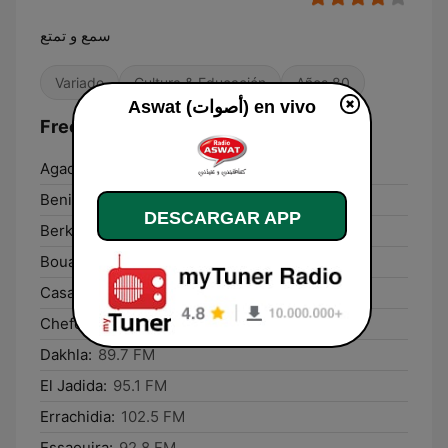
سمع و تمتع
Variado
Cultura & Educación
Años 80
Aswat (أصوات) en vivo
Frecuencias Aswat (أصوات):
Agadir:
100.4 FM
Beni Mellal:
94.0 FM
DESCARGAR APP
Berkane:
102.0 FM
Bouarfa:
89.1 FM
Casablanca:
104.3 FM
Chefchaouene:
105.9 FM
Dakhla:
89.7 FM
El Jadida:
95.1 FM
Errachidia:
102.5 FM
Essaouira:
92.8 FM