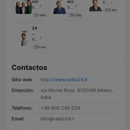
convocati
economia
Radio 24 - Episodio 30
Radio 24 - Episodio 30
Radio 24 - Episodio 33
2 weeks ago
1 week ago
2 days ago
24
Mattino
-
Radio 24 - Episodio 30
Rassegna
2 weeks ago
stampa
Contactos
Sitio web
http://www.radio24.it
Dirección:
via Monte Rosa, 9120149 Milano,
Italia
Teléfono:
+39 800 240 024
Email:
info@radio24.it