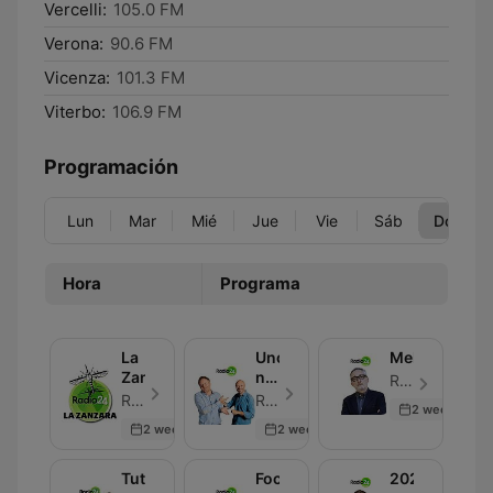
Vercelli:
105.0 FM
Verona:
90.6 FM
Vicenza:
101.3 FM
Viterbo:
106.9 FM
Programación
Lun
Mar
Mié
Jue
Vie
Sáb
Dom
Hora
Programa
La
Uno,
Melog
Zanzara
nessuno,
Radio 24 - Episodio 30
100Milan
Radio 24 - Episodio 30
Radio 24 - Episodio 30
2 weeks ago
2 weeks ago
2 weeks ago
Tutti
Focus
2024