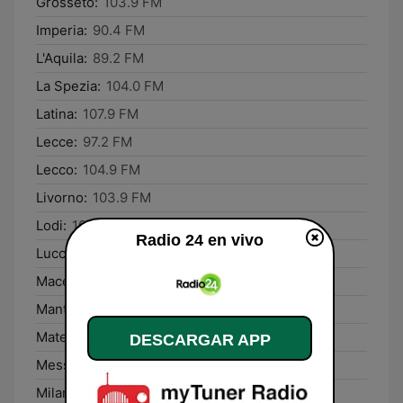
Grosseto:
103.9 FM
Imperia:
90.4 FM
L'Aquila:
89.2 FM
La Spezia:
104.0 FM
Latina:
107.9 FM
Lecce:
97.2 FM
Lecco:
104.9 FM
Livorno:
103.9 FM
Lodi:
104.8 FM
Radio 24 en vivo
Lucca:
103.9 FM
Macerata:
88.0 FM
Mantova:
103.0 FM
Matera:
101.8 FM
DESCARGAR APP
Messina:
91.1 FM
Milano:
104.8 FM