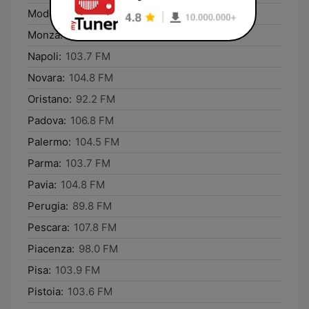
Modena:
106.8 FM
Monza:
104.8 FM
Napoli:
103.7 FM
Novara:
104.8 FM
Oristano:
92.2 FM
Padova:
106.8 FM
Palermo:
104.5 FM
Parma:
103.7 FM
Pavia:
104.8 FM
Perugia:
89.8 FM
Pescara:
107.8 FM
Piacenza:
98.0 FM
Pisa:
103.9 FM
Pistoia:
103.6 FM