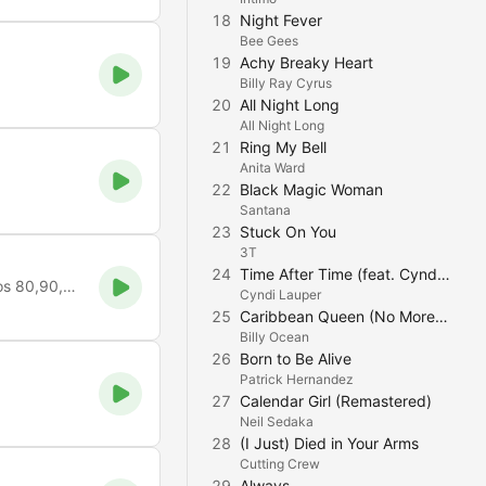
18
Night Fever
Bee Gees
19
Achy Breaky Heart
Billy Ray Cyrus
20
All Night Long
All Night Long
21
Ring My Bell
Anita Ward
22
Black Magic Woman
Santana
23
Stuck On You
3T
24
Time After Time (feat. Cyndi Lauper)
A sertaneja de verdade! Os melhores sucessos Sertanejo Anos 80,90,2000
Cyndi Lauper
25
Caribbean Queen (No More Love On the Run)
Billy Ocean
26
Born to Be Alive
Patrick Hernandez
27
Calendar Girl (Remastered)
Neil Sedaka
28
(I Just) Died in Your Arms
Cutting Crew
29
Always