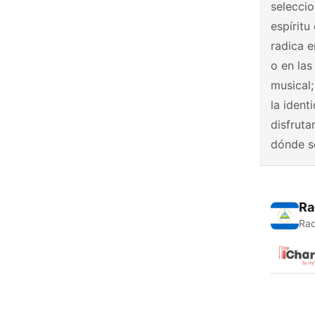
seleccio
espíritu
radica e
o en las
musical;
la ident
disfruta
dónde s
Ra
Rad