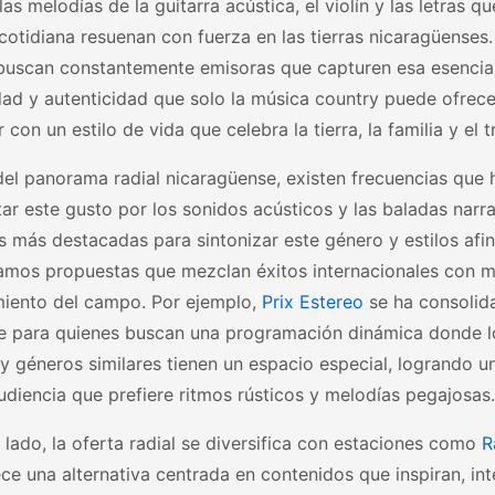
las melodías de la guitarra acústica, el violín y las letras qu
cotidiana resuenan con fuerza en las tierras nicaragüenses
 buscan constantemente emisoras que capturen esa esencia 
ad y autenticidad que solo la música country puede ofrece
 con un estilo de vida que celebra la tierra, la familia y el 
el panorama radial nicaragüense, existen frecuencias que 
tar este gusto por los sonidos acústicos y las baladas narra
 más destacadas para sintonizar este género y estilos afine
amos propuestas que mezclan éxitos internacionales con m
imiento del campo. Por ejemplo,
Prix Estereo
se ha consoli
te para quienes buscan una programación dinámica donde l
y géneros similares tienen un espacio especial, logrando u
udiencia que prefiere ritmos rústicos y melodías pegajosas.
 lado, la oferta radial se diversifica con estaciones como
R
ce una alternativa centrada en contenidos que inspiran, i