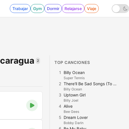
Trabajar
Gym
Dormir
Relajarse
Viaje
icaragua
2
TOP CANCIONES
1
Billy Ocean
Super Tennis
2
There'll Be Sad Songs (To Make You Cry)
Billy Ocean
3
Uptown Girl
Billy Joel
4
Alive
Bee Gees
5
Dream Lover
Bobby Darin
6
Be My Baby