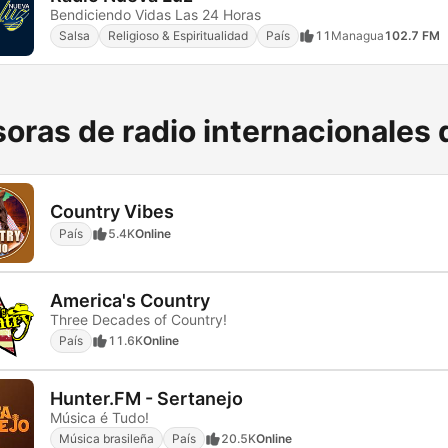
Bendiciendo Vidas Las 24 Horas
Salsa
Religioso & Espiritualidad
País
11
Managua
102.7 FM
oras de radio internacionales 
Country Vibes
País
5.4K
Online
America's Country
Three Decades of Country!
País
11.6K
Online
Hunter.FM - Sertanejo
Música é Tudo!
Música brasileña
País
20.5K
Online