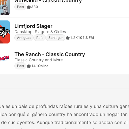
GotRadio - Classic Country
País
380
Limfjord Slager
Dansktop, Slagere & Oldies
Antiguas
País
Schlager
1.2K
107.3 FM
The Ranch - Classic Country
Classic Country and More
País
141
Online
a es un país de profundas raíces rurales y una cultura gana
lica por qué el género country ha encontrado un hogar tan
de sus oyentes. Aunque tradicionalmente se asocia con el 