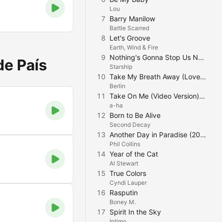
Lou
7
Barry Manilow
Battle Scarred
8
Let's Groove
Earth, Wind & Fire
9
Nothing's Gonna Stop Us Now
de País
Starship
10
Take My Breath Away (Love Theme from "Top Gun")
Berlin
11
Take On Me (Video Version) [2015 Remastered]
a-ha
12
Born to Be Alive
Second Decay
13
Another Day in Paradise (2016 Remastered)
Phil Collins
14
Year of the Cat
Al Stewart
15
True Colors
Cyndi Lauper
16
Rasputin
Boney M.
17
Spirit In the Sky
Intimo