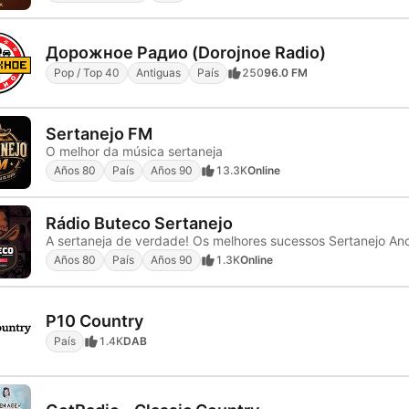
Дорожное Радио (Dorojnoe Radio)
Pop / Top 40
Antiguas
País
250
96.0 FM
Sertanejo FM
O melhor da música sertaneja
Años 80
País
Años 90
13.3K
Online
Rádio Buteco Sertanejo
Años 80
País
Años 90
1.3K
Online
P10 Country
País
1.4K
DAB