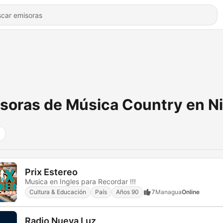
soras de Música Country en N
Prix Estereo
Musica en Ingles para Recordar !!!
Cultura & Educación
País
Años 90
7
Managua
Online
Radio Nueva Luz