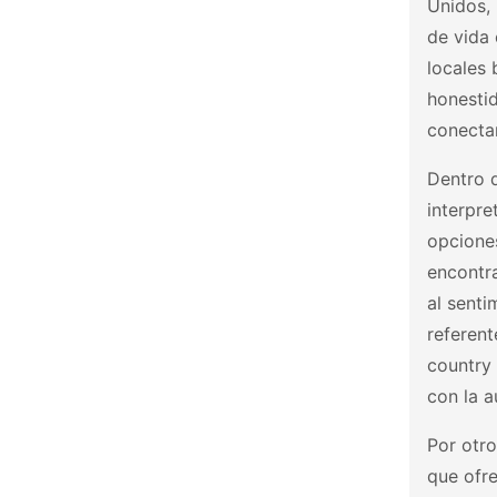
Unidos, 
de vida 
locales
honestid
conectar
Dentro d
interpre
opciones
encontr
al sent
referen
country 
con la a
Por otro
que ofre