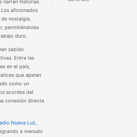
e narran historias
. Los aficionados
de nostalgia,
r, permitiéndoles
trabajo duro.
han sabido
tivas. Entre las
s en el país,
atices que apelan
dado como un
os acordes del
na conexión directa
adio Nueva Luz
,
ntegrando a menudo