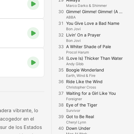
Marco Darko & Shimmer
30
Gimme! Gimme! Gimme! (A Man After Midnight)
ABBA
31
You Give Love a Bad Name
Bon Jovi
32
Livin' On a Prayer
Bon Jovi
33
A Whiter Shade of Pale
Procol Harum
34
(Love Is) Thicker Than Water
Andy Gibb
35
Boogie Wonderland
Earth, Wind & Fire
36
Ride Like the Wind
Christopher Cross
37
Waiting for a Girl Like You
Foreigner
38
Eye of the Tiger
dera vibrante, lo
Survivor
39
Got to Be Real
 acogedor en el
Cheryl Lynn
sur de los Estados
40
Down Under
Men At Work