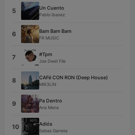
Un Cuento
5
Pablo Ibanez
Bam Bam Bam
6
FR MUSIC
#Tpm
7
Joe Dwet File
CAFé CON RON (Deep House)
8
MIK3LIN
Pa Dentro
9
Ana Mena
Adiós
10
Sebas Garreta