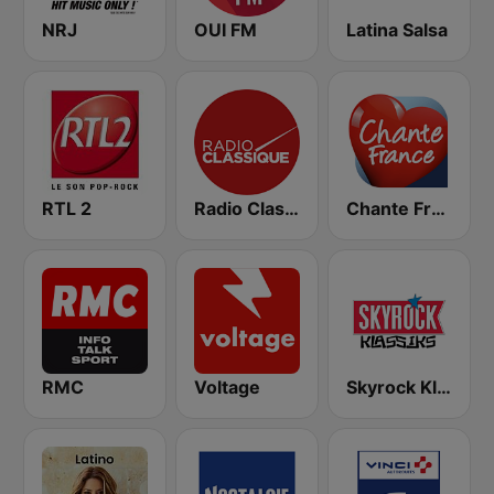
NRJ
OUI FM
Latina Salsa
RTL 2
Radio Classique
Chante France
RMC
Voltage
Skyrock Klassiks