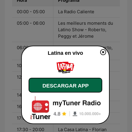
Hora
Programa
00:00 - 05:00
La Radio Caliente
05:00 - 06:00
Les meilleurs moments du
Latino Show - Roberto,
Peggy et Jérome
06:00 - 10:00
Le Latino Show - Roberto,
Latina en vivo
Peggy et Jérome
10:00 - 12:00
Hemelyne - Hemelyne
12:00 - 14:00
La Pause Latina -
Hemelyne et Ludo
DESCARGAR APP
14:00 - 16:00
Ludo - Hemelyne
16:00 - 20:00
Florian - Florian
17:00 - 17:30
Hot Latina - Florian
17:30 - 20:00
La Casa Latina - Florian