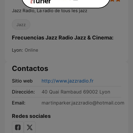
Jazz Radio, La radio de tous les jazz
Jazz
Frecuencias Jazz Radio Jazz & Cinema:
Lyon:
Online
Contactos
Sitio web
http://www.jazzradio.fr
Dirección:
40 Quai Rambaud 69002 Lyon
Email:
martinparker.jazzradio@hotmail.com
Redes sociales