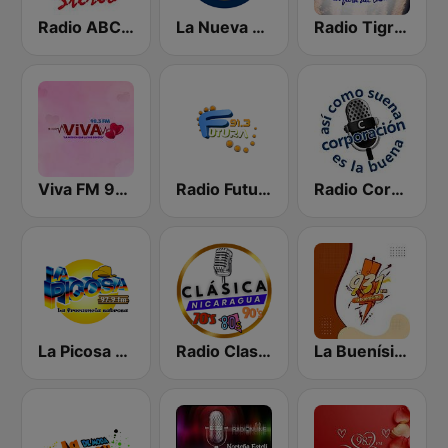
Radio ABC Stereo
La Nueva Radio Ya 600
Radio Tigre 93.9 FM
Viva FM 98.3 FM
Radio Futura 91.3 FM
Radio Corporación (YNOW)
La Picosa 97.9 FM
Radio Clasico Nicaragua
La Buenísima