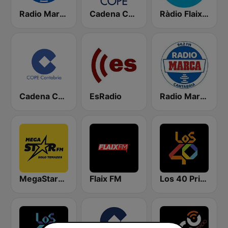
Radio Marca Nacional
Cadena COPE
Ràdio Flaixbac
Cadena COPE Cantabria
EsRadio
Radio Marca Cantabria
MegaStarFM
Flaix FM
Los 40 Principales