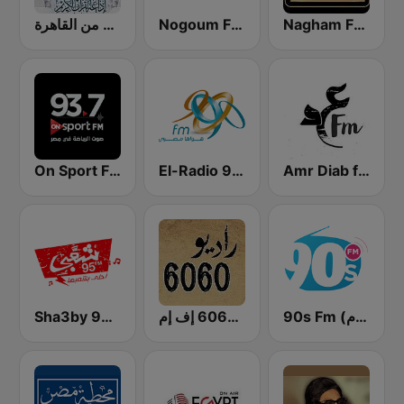
Nagham FM 105.3 (نغم إف إم)
Nogoum FM 100.6 (نجوم فم)
إذاعة القرآن الكريم من القاهرة
On Sport FM
El-Radio‎ 9090 (الراديو٩٠٩٠)
Amr Diab fm عمرو دياب
Sha3by 95 FM
راديو 6060 إف إم
90s Fm (تسعينات اف ام)