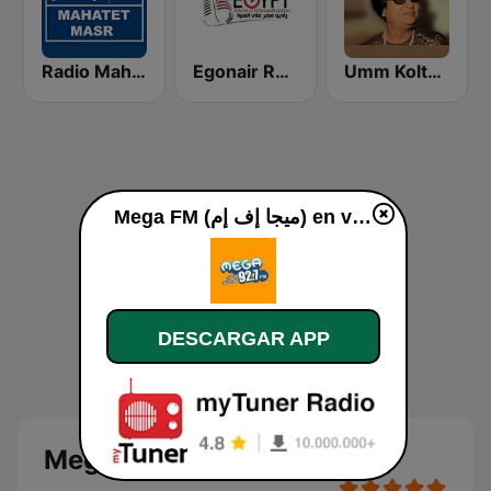
Umm Kolthoum راديو أم كلثوم
Egonair Radio (راديو مصر على الهوا)
Radio Mahatet Masr (محطة مصر)
Mega FM (ميجا إف إم) en vivo
DESCARGAR APP
Mega FM (ميجا إف إم)