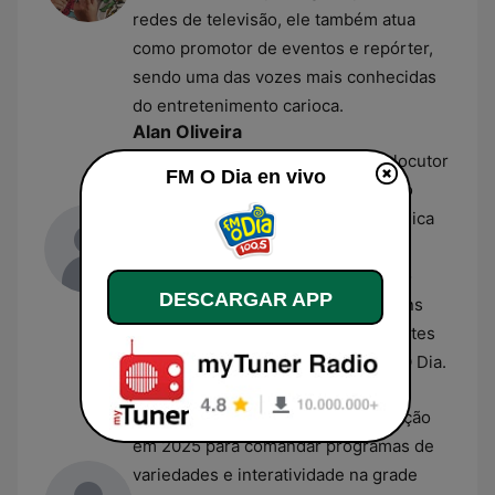
redes de televisão, ele também atua
como promotor de eventos e repórter,
sendo uma das vozes mais conhecidas
do entretenimento carioca.
Alan Oliveira
Alan Oliveira
exerce a função de locutor
FM O Dia en vivo
na rádio, liderando faixas de horário
voltadas ao entretenimento e à música
popular. Com uma carreira que
ultrapassa duas décadas no cenário
DESCARGAR APP
radiofônico, ele acumulou passagens
por outras estações importantes antes
de se consolidar na equipe da FM O Dia.
Dinho
Dinho
iniciou sua trajetória na estação
em 2025 para comandar programas de
variedades e interatividade na grade