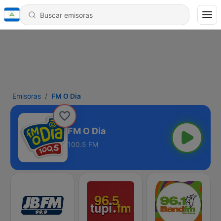
Emisoras
FM O Dia
FM O Dia
100.5 FM