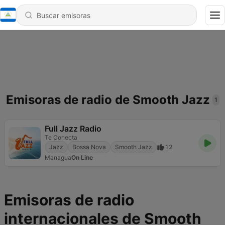
Emisoras de radio de Smooth Jazz
1
Full Jazz Radio
Te Conecta
Jazz
Bossa Nova
Smooth Jazz
12
Managua
On Line
Emisoras de radio
internacionales de Smooth