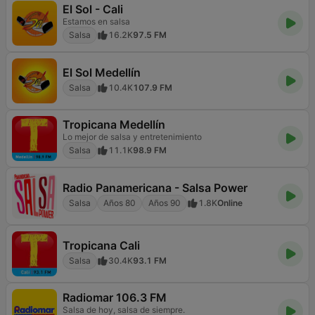
El Sol - Cali
Estamos en salsa
Salsa
16.2K
97.5 FM
El Sol Medellín
Salsa
10.4K
107.9 FM
Tropicana Medellín
Lo mejor de salsa y entretenimiento
Salsa
11.1K
98.9 FM
Radio Panamericana - Salsa Power
Salsa
Años 80
Años 90
1.8K
Online
Tropicana Cali
Salsa
30.4K
93.1 FM
Radiomar 106.3 FM
Salsa de hoy, salsa de siempre.