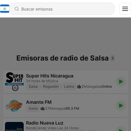
Emisoras de radio de Salsa
3
Super Hits Nicaragua
24 horas de Música
Salsa
Reguetón
Latino
2
Matagalpa
Online
Amante FM
Salsa
27
Managua
96.3 FM
Radio Nueva Luz
Bendiciendo Vidas Las 24 Horas