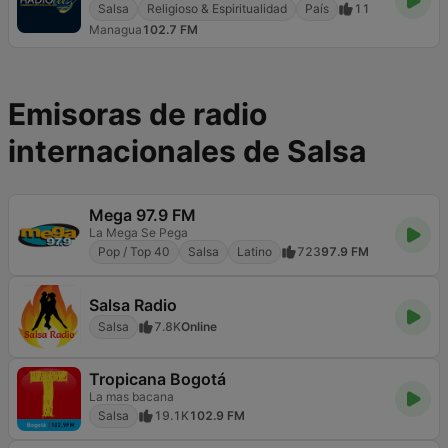
Salsa
Religioso & Espiritualidad
País
11
Managua
102.7 FM
Emisoras de radio
internacionales de Salsa
Mega 97.9 FM
La Mega Se Pega
Pop / Top 40
Salsa
Latino
723
97.9 FM
Salsa Radio
Salsa
7.8K
Online
Tropicana Bogotá
La mas bacana
Salsa
19.1K
102.9 FM