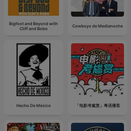
Bigfoot and Beyond with
Cowboys de Medianoche
Cliff and Bobo
Hecho De México
「电影考尴赏」粤语播客