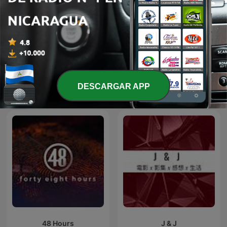
+ DRAMAS
¡Yo Te La Cuento!
DESCARGAR APP
Más podcasts internacionales de Cine y TV
48 Hours
J & J