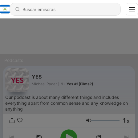
Podcasts
YES
Michael Ryder
|
1 - Yes #1(Films?)
Our podcast is about many different things and includes
everything apart from common sense and any knowledge on
anything
1
x
Volumen