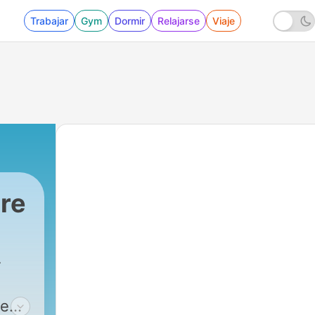
Trabajar
Gym
Dormir
Relajarse
Viaje
re
r
de