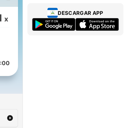
 en
DESCARGAR APP
1
x
l de
:00