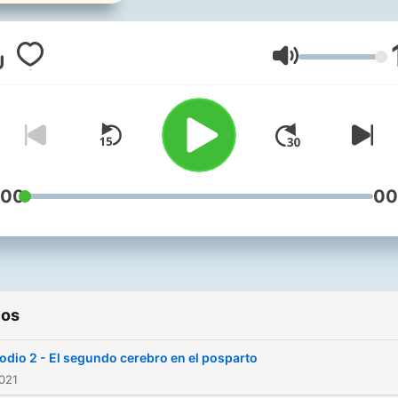
recuperarse. Herramientas
emocionales y alimenticias
esta etapa crítica y especia
Volumen
las mujeres.
:00
00
ios
odio 2 - El segundo cerebro en el posparto
2021